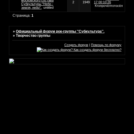
московского состава
2
1949
17 00:10:26
Субкультуры "Небо -
Ктопрочёлтотосёл
земля, небо".
untitled
Страница:
1
»
Официальный форум рок-группы ''Субкультура''.
»
Творчество группы
Создать форум
|
Помощь по форуму