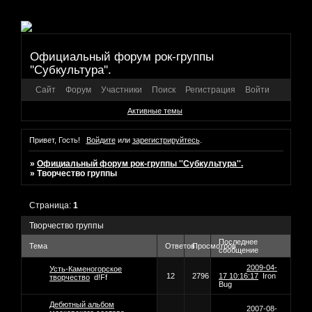
Официальный форум рок-группы
''Субкультура''.
Сайт
Форум
Участники
Поиск
Регистрация
Войти
Активные темы
Привет, Гость!
Войдите
или
зарегистрируйтесь
.
»
Официальный форум рок-группы ''Субкультура''.
»
Творчество группы
Страница:
1
Творчество группы
Последнее
Тема
Ответов
Просмотров
сообщение
2009-04-
Усть-Каменогорское
12
2796
17 10:16:17
Iron
творчество
d!Ff
Bug
Дебютный альбом
2007-08-